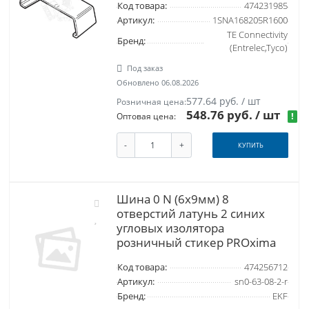
Код товара:
474231985
Артикул:
1SNA168205R1600
TE Connectivity
Бренд:
(Entrelec,Tyco)
Под заказ
Обновлено 06.08.2026
577.64 руб. / шт
Розничная цена:
548.76 руб.
/ шт
!
Оптовая цена:
-
+
КУПИТЬ
Шина 0 N (6х9мм) 8
отверстий латунь 2 синих
угловых изолятора
розничный стикер PROxima
Код товара:
474256712
Артикул:
sn0-63-08-2-r
Бренд:
EKF