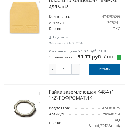
Пластина концевая 4-6мм.кв
для CBD
Код товара:
474252099
Артикул:
ZCB241
Бренд:
DKC
Под заказ
Обновлено 06.08.2026
52.83 руб. / шт
Розничная цена:
51.77 руб.
/ шт
!
Оптовая цена:
-
+
КУПИТЬ
Гайка заземляющая К484 (1
1/2) ГОФРОМАТИК
Код товара:
474303625
Артикул:
zeta40214
АО
Бренд:
&quot;ЗЭТА&quot;