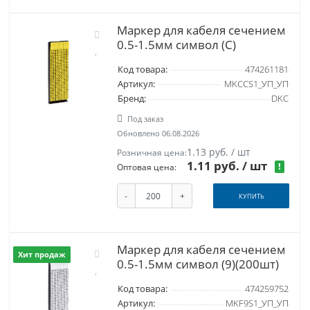
Маркер для кабеля сечением
0.5-1.5мм символ (C)
Код товара:
474261181
Артикул:
MKCCS1_УП_УП
Бренд:
DKC
Под заказ
Обновлено 06.08.2026
1.13 руб. / шт
Розничная цена:
1.11 руб.
/ шт
!
Оптовая цена:
-
+
КУПИТЬ
Маркер для кабеля сечением
Хит продаж
0.5-1.5мм символ (9)(200шт)
Код товара:
474259752
Артикул:
MKF9S1_УП_УП