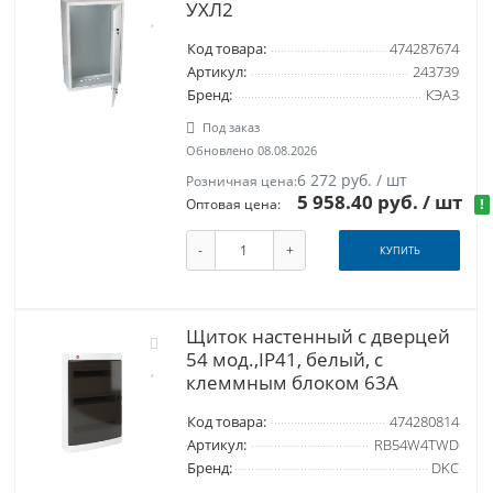
УХЛ2
Код товара:
474287674
Артикул:
243739
Бренд:
КЭАЗ
Под заказ
Обновлено 08.08.2026
6 272 руб. / шт
Розничная цена:
5 958.40 руб.
/ шт
!
Оптовая цена:
-
+
КУПИТЬ
Щиток настенный с дверцей
54 мод.,IP41, белый, с
клеммным блоком 63А
Код товара:
474280814
Артикул:
RB54W4TWD
Бренд:
DKC