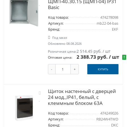
ЩМП-40.30.15 (ЩМП-04) IP31
Basic
Код товара:
474278098
Артикул:
mb22-04-bas
Бренд:
EKF
Под заказ
Обновлено 08.08.2026
2 514.45 руб. / шт
Розничная цена:
2 388.73 руб.
/ шт
!
Оптовая цена:
-
+
КУПИТЬ
Щиток настенный с дверцей
24 мод.,IP41, белый, с
клеммным блоком 63А
Код товара:
474249026
Артикул:
RB24W4TWD
Бренд:
DKC