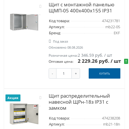
Щит с монтажной панелью
ЩМП-05 400х400х155 IP31
Код товара:
474231781
Артикул:
mb22-05
Бренд:
EKF
Под заказ
Обновлено 08.08.2026
2 346.59 руб. / шт
Розничная цена:
2 229.26 руб.
/ шт
!
Оптовая цена:
-
+
КУПИТЬ
Щит распределительный
Акция
навесной ЩРн-18з IP31 с
замком
Код товара:
474238208
Артикул:
mb21-18n