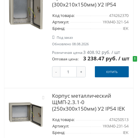
(300х210х150мм) У2 IP54
Код товара:
474262370
Артикул:
YKM40-321-54
Бренд:
IEK
Под заказ
Обновлено 08.08.2026
3 408.92 руб. / шт
Розничная цена:
3 238.47 руб.
/ шт
!
Оптовая цена:
-
+
КУПИТЬ
Корпус металлический
ЩМП-2.3.1-0
(250х300х150мм) У2 IP54 IEK
Код товара:
474250513
Артикул:
YKM40-231-54
Бренд:
IEK