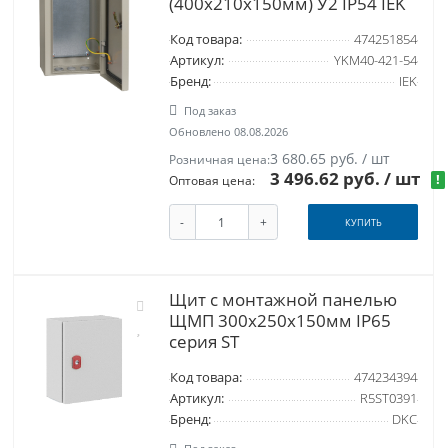
(400х210х150мм) У2 IP54 IEK
Код товара:
474251854
Артикул:
YKM40-421-54
Бренд:
IEK
Под заказ
Обновлено 08.08.2026
3 680.65 руб. / шт
Розничная цена:
3 496.62 руб.
/ шт
!
Оптовая цена:
-
+
КУПИТЬ
Щит с монтажной панелью
ЩМП 300x250x150мм IP65
серия ST
Код товара:
474234394
Артикул:
R5ST0391
Бренд:
DKC