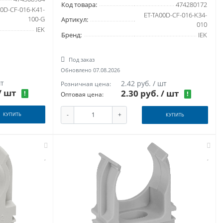
Код товара:
474280172
0D-CF-016-K41-
ET-TA00D-CF-016-K34-
100-G
Артикул:
010
IEK
Бренд:
IEK
Под заказ
Обновлено 07.08.2026
шт
2.42 руб. / шт
Розничная цена:
/ шт
2.30 руб.
/ шт
!
!
Оптовая цена:
-
+
КУПИТЬ
КУПИТЬ