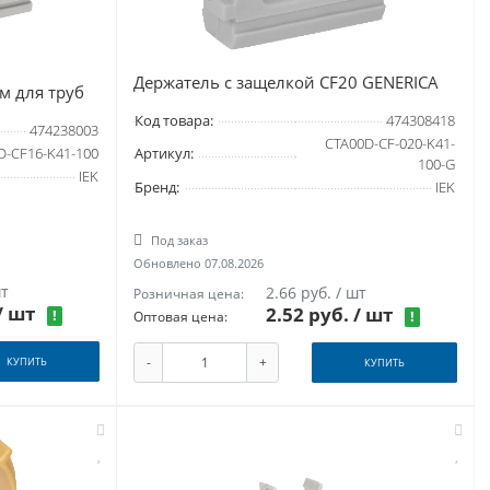
Держатель с защелкой CF20 GENERICA
м для труб
Код товара:
474308418
474238003
CTA00D-CF-020-K41-
D-CF16-K41-100
Артикул:
100-G
IEK
Бренд:
IEK
Под заказ
Обновлено 07.08.2026
шт
2.66 руб. / шт
Розничная цена:
/ шт
2.52 руб.
/ шт
!
!
Оптовая цена:
-
+
КУПИТЬ
КУПИТЬ