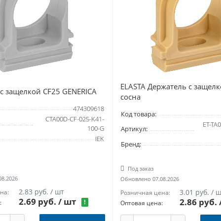
ELASTA Держатель с защелк
с защелкой CF25 GENERICA
сосна
474309618
Код товара:
CTA00D-CF-025-K41-
ET-TA
100-G
Артикул:
IEK
Бренд:
Под заказ
08.2026
Обновлено 07.08.2026
2.83 руб. / шт
3.01 руб. / 
на:
Розничная цена:
2.69 руб.
/ шт
2.86 руб.
!
:
Оптовая цена: