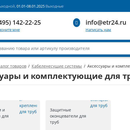
выходной,
01.01-08.01.2025
Выходные
495) 142-22-25
info@etr24.ru
воните мне
Написать нам
алог товаров
Кабеленесущие системы
Аксессуары и компл
суары и комплектующие для т
и и
Защитные
 для
оконцеватели для
труб