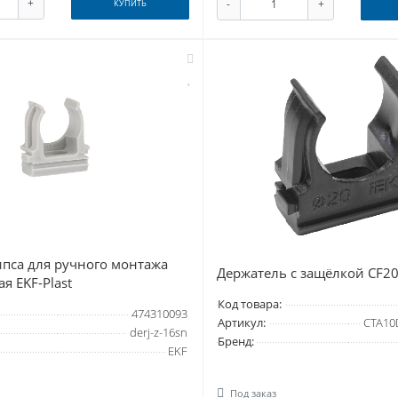
+
-
+
КУПИТЬ
пса для ручного монтажа
Держатель с защёлкой CF20
я EKF-Plast
Код товара:
474310093
Артикул:
CTA10
derj-z-16sn
Бренд:
EKF
Под заказ