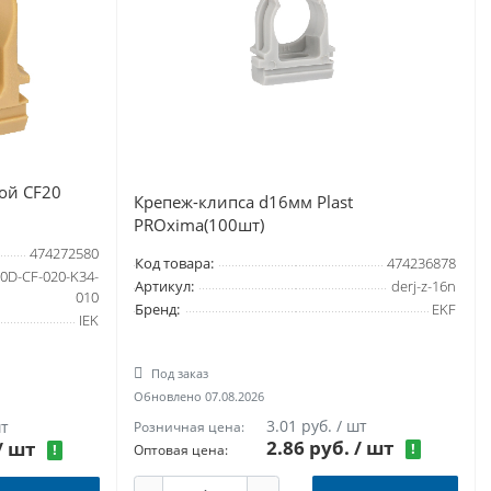
ой CF20
Крепеж-клипса d16мм Plast
PROxima(100шт)
474272580
Код товара:
474236878
00D-CF-020-K34-
Артикул:
derj-z-16n
010
Бренд:
EKF
IEK
Под заказ
Обновлено 07.08.2026
3.01 руб. / шт
шт
Розничная цена:
2.86 руб.
/ шт
/ шт
!
Оптовая цена:
!