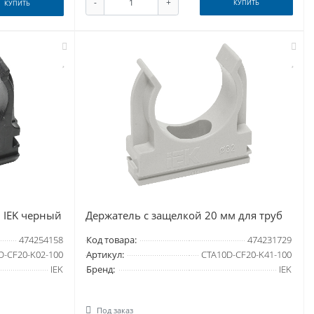
-
+
КУПИТЬ
КУПИТЬ
 IEK черный
Держатель с защелкой 20 мм для труб
474254158
Код товара:
474231729
D-CF20-K02-100
Артикул:
CTA10D-CF20-K41-100
IEK
Бренд:
IEK
Под заказ