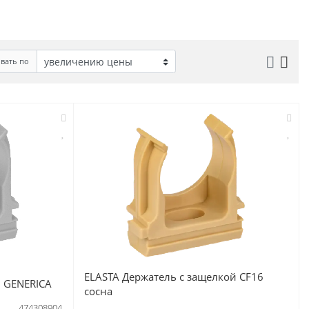
вать по
ELASTA Держатель с защелкой CF16
6 GENERICA
сосна
474308904