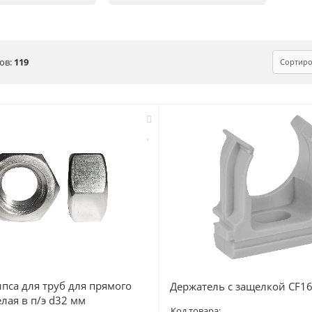
ов:
119
Сортиро
пса для труб для прямого
Держатель с защелкой CF1
лая в п/э d32 мм
Код товара: