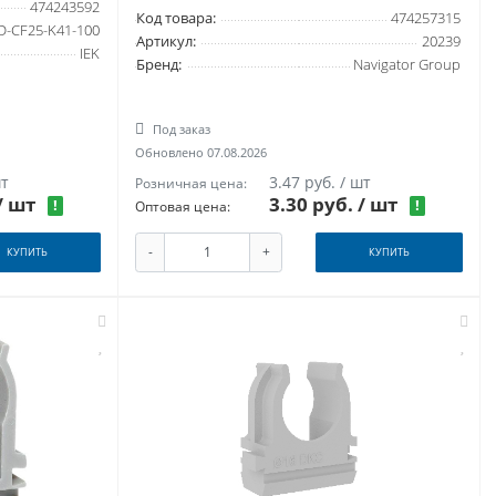
474243592
Код товара:
474257315
D-CF25-K41-100
Артикул:
20239
IEK
Бренд:
Navigator Group
Под заказ
Обновлено 07.08.2026
шт
3.47 руб. / шт
Розничная цена:
/ шт
3.30 руб.
/ шт
!
!
Оптовая цена:
-
+
КУПИТЬ
КУПИТЬ