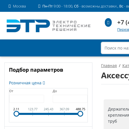
Москва
Пн-Пт
9:00 - 18:00,
Сб
- возможны доставки.,
Вс
- 
+7 (
Перез
Главная
Кат
Подбор параметров
Аксес
Розничная цена
От
До
Держател
2.11
123.77
245.43
367.09
488.75
крепления
труб