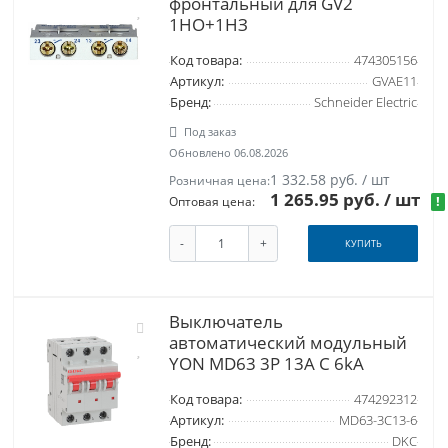
фронтальный для GV2
1НО+1НЗ
Код товара:
474305156
Артикул:
GVAE11
Бренд:
Schneider Electric
Под заказ
Обновлено 06.08.2026
1 332.58 руб. / шт
Розничная цена:
1 265.95 руб.
/ шт
!
Оптовая цена:
-
+
КУПИТЬ
Выключатель
автоматический модульный
YON MD63 3P 13А C 6kA
Код товара:
474292312
Артикул:
MD63-3C13-6
Бренд:
DKC