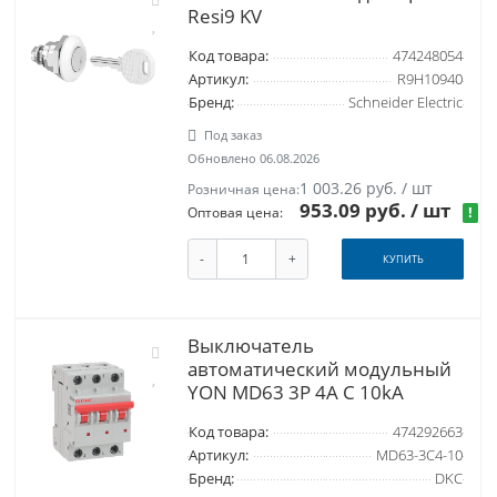
Resi9 KV
Код товара:
474248054
Артикул:
R9H10940
Бренд:
Schneider Electric
Под заказ
Обновлено 06.08.2026
1 003.26 руб. / шт
Розничная цена:
953.09 руб.
/ шт
!
Оптовая цена:
-
+
КУПИТЬ
Выключатель
автоматический модульный
YON MD63 3P 4А C 10kA
Код товара:
474292663
Артикул:
MD63-3C4-10
Бренд:
DKC