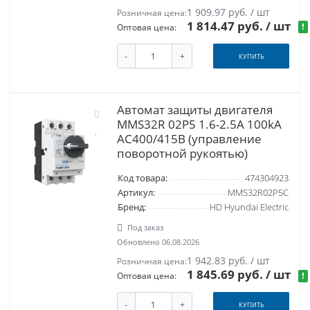
1 909.97 руб. / шт
Розничная цена:
1 814.47 руб.
/ шт
!
Оптовая цена:
-
+
КУПИТЬ
Автомат защиты двигателя
MMS32R 02P5 1.6-2.5А 100kA
АС400/415В (управление
поворотной рукоятью)
Код товара:
474304923
Артикул:
MMS32R02P5C
Бренд:
HD Hyundai Electric
Под заказ
Обновлено 06.08.2026
1 942.83 руб. / шт
Розничная цена:
1 845.69 руб.
/ шт
!
Оптовая цена:
-
+
КУПИТЬ