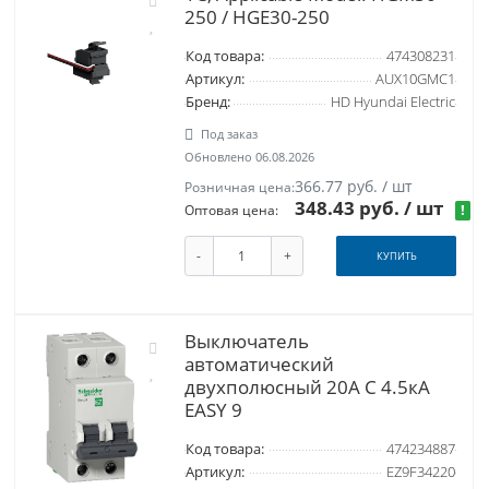
250 / HGE30-250
Код товара:
474308231
Артикул:
AUX10GMC1
Бренд:
HD Hyundai Electric
Под заказ
Обновлено 06.08.2026
366.77 руб. / шт
Розничная цена:
348.43 руб.
/ шт
!
Оптовая цена:
-
+
КУПИТЬ
Выключатель
автоматический
двухполюсный 20A C 4.5кА
EASY 9
Код товара:
474234887
Артикул:
EZ9F34220