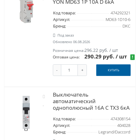
YON MD63 1P 10А D 6kA
Код товара:
474292321
Артикул:
MD63-1D10-6
Бренд:
DKC
Под заказ
Обновлено 06.08.2026
296.22 руб. / шт
Розничная цена:
290.29 руб.
/ шт
!
Оптовая цена:
-
+
КУПИТЬ
Выключатель
автоматический
однополюсный 16А C TX3 6кА
Код товара:
474308154
Артикул:
404028
Бренд:
Legrand/Daccord