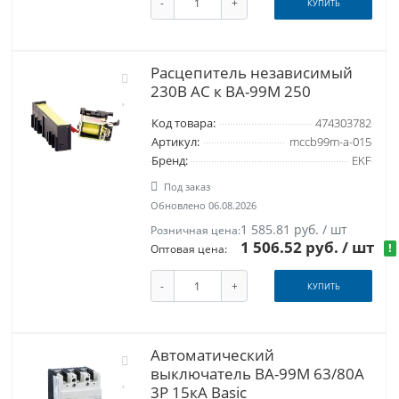
-
+
КУПИТЬ
Расцепитель независимый
230В АС к ВА-99М 250
Код товара:
474303782
Артикул:
mccb99m-a-015
Бренд:
EKF
Под заказ
Обновлено 06.08.2026
1 585.81 руб. / шт
Розничная цена:
1 506.52 руб.
/ шт
!
Оптовая цена:
-
+
КУПИТЬ
Автоматический
выключатель ВА-99М 63/80А
3P 15кА Basic