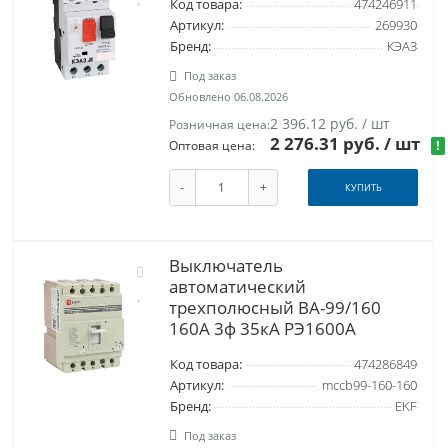
Код товара:
474246911
Артикул:
269930
Бренд:
КЭАЗ
Под заказ
Обновлено 06.08.2026
2 396.12 руб. / шт
Розничная цена:
2 276.31 руб.
/ шт
!
Оптовая цена:
-
+
КУПИТЬ
Выключатель
автоматический
трехполюсный ВА-99/160
160А 3ф 35кА РЭ1600А
Код товара:
474286849
Артикул:
mccb99-160-160
Бренд:
EKF
Под заказ