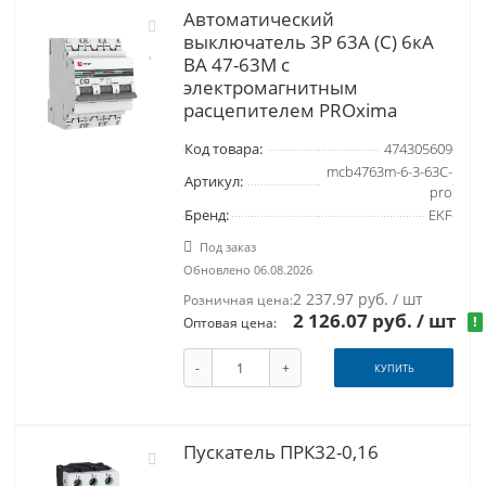
Автоматический
выключатель 3P 63А (C) 6кА
ВА 47-63M c
электромагнитным
расцепителем PROxima
Код товара:
474305609
mcb4763m-6-3-63C-
Артикул:
pro
Бренд:
EKF
Под заказ
Обновлено 06.08.2026
2 237.97 руб. / шт
Розничная цена:
2 126.07 руб.
/ шт
!
Оптовая цена:
-
+
КУПИТЬ
Пускатель ПРК32-0,16