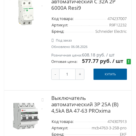
автоматический C 32А 2P
6000A Resi9
Код товара:
474237007
Артикул:
R9F12232
Бренд:
Schneider Electric
Под заказ
Обновлено 06.08.2026
608.18 руб. / шт
Розничная цена:
577.77 руб.
/ шт
!
Оптовая цена:
-
+
КУПИТЬ
Выключатель
автоматический 3P 25А (В)
4,5kA ВА 47-63 PROxima
Код товара:
474307913
Артикул:
mcb4763-3-25B-pro
Бренд:
EKF