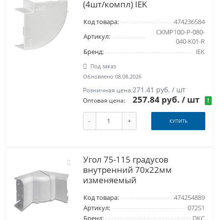
(4шт/компл) IEK
Код товара:
474236584
CKMP10D-P-080-
Артикул:
040-K01-R
Бренд:
IEK
Под заказ
Обновлено 08.08.2026
271.41 руб. / шт
Розничная цена:
257.84 руб.
/ шт
!
Оптовая цена:
-
+
КУПИТЬ
Угол 75-115 градусов
внутренний 70х22мм
изменяемый
Код товара:
474254889
Артикул:
07251
Бренд:
DKC