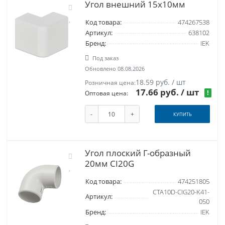
Угол внешний 15x10мм
Код товара:
474267538
Артикул:
638102
Бренд:
IEK
Под заказ
Обновлено 08.08.2026
18.59 руб. / шт
Розничная цена:
17.66 руб.
/ шт
!
Оптовая цена:
-
+
КУПИТЬ
Угол плоский Г-образный
20мм CI20G
Код товара:
474251805
CTA10D-CIG20-K41-
Артикул:
050
Бренд:
IEK