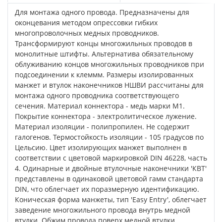
Для монтажа одного провода. Предназначены для
оконцевания методом опрессовки гибких
многопроволочных медных проводников.
Трансформируют концы многожильных проводов в
монолитные штифты. Альтернатива обязательному
облуживанию концов многожильных проводников при
подсоединении к клеммм. Размеры изолированных
манжет и втулок наконечников НШВИ рассчитаны для
монтажа одного проводника соответствующего
сечения. Материал коннектора - медь марки М1.
Покрытие коннектора - электролитическое лужение.
Материал изоляции - полипропилен. Не содержит
галогенов. Термостойкость изоляции - 105 градусов по
Цельсию. Цвет изолирующих манжет выполнен в
соответствии с цветовой маркировкой DIN 46228, часть
4. Одинарные и двойные втулочные наконечники 'КВТ'
представлены в одинаковой цветовой гамм стандарта
DIN, что облегчает их поразмерную идентификацию.
Коническая форма манжеты, тип 'Easy Entry', облегчает
заведение многожильного провода внутрь медной
втулки. Обжим провода поверх медной втулки.