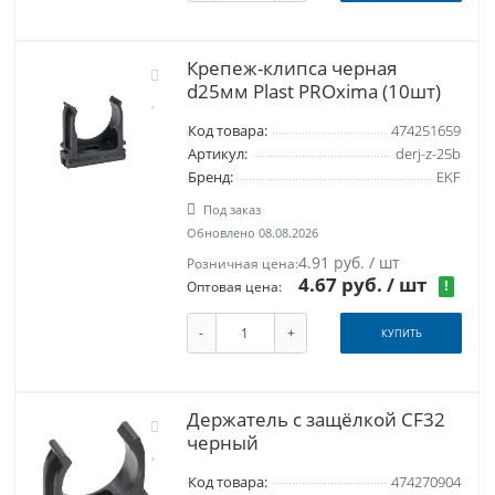
Крепеж-клипса черная
d25мм Plast PROxima (10шт)
Код товара:
474251659
Артикул:
derj-z-25b
Бренд:
EKF
Под заказ
Обновлено 08.08.2026
4.91 руб. / шт
Розничная цена:
4.67 руб.
/ шт
!
Оптовая цена:
-
+
КУПИТЬ
Держатель с защёлкой CF32
черный
Код товара:
474270904