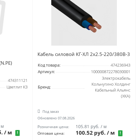
Кабель силовой КГ-ХЛ 2х2.5-220/380В-3
N.РЕ)
Код товара:
474236943
Артикул:
100000872278030001
Электрокабель
474311121
Кольчугино Холдинг
Цветлит КЗ
Бренд:
Кабельный Альянс
(ХКА)
Под заказ
Обновлено 07.08.2026
 м
105.81 руб. / м
Розничная цена:
б.
/ м
100.52 руб. / м
!
!
Оптовая цена: