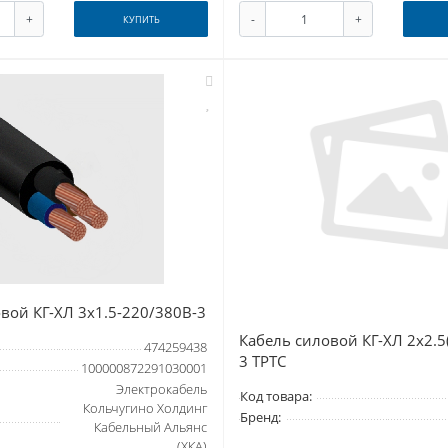
+
-
+
КУПИТЬ
вой КГ-ХЛ 3х1.5-220/380В-3
Кабель силовой КГ-ХЛ 2х2.5
474259438
3 ТРТС
100000872291030001
Электрокабель
Код товара:
Кольчугино Холдинг
Бренд:
Кабельный Альянс
(ХКА)