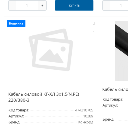
-
+
-
КУПИТЬ
Новинка
Кабель сило
Кабель силовой КГ-ХЛ 3х1,5(N,PE)
Код товара:
220/380-3
Артикул:
Код товара:
474310705
Артикул:
10389
Бренд:
Бренд:
Конкорд