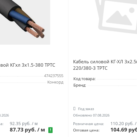
Кабель силовой КГ-ХЛ 3х2.5(
вой КГхл 3х1.5-380 ТРТС
220/380-3 ТРТС
474237555
Код товара:
Конкорд
Бренд:
Под заказ
.2026
Обновлено 07.08.2026
92.35 руб. / м
110.20 руб. /
а:
Розничная цена:
87.73 руб.
/ м
104.69 ру
!
Оптовая цена: