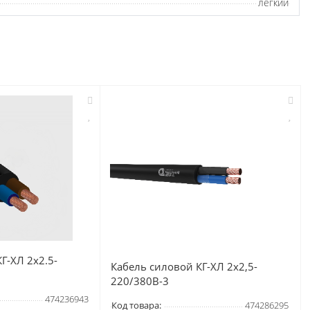
легкий
Г-ХЛ 2х2.5-
Кабель силовой КГ-ХЛ 2х2,5-
220/380В-3
474236943
Код товара:
474286295