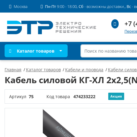
Москва
Пн-Пт
9:00 - 18:00,
Сб
- возможны доставки.,
Вс
- 
+7 (
Перез
Каталог товаров
Главная
Каталог товаров
Кабели и провода
Кабели сило
Кабель силовой КГ-ХЛ 2х2,5(N
Артикул
75
Код товара
474233222
Акция