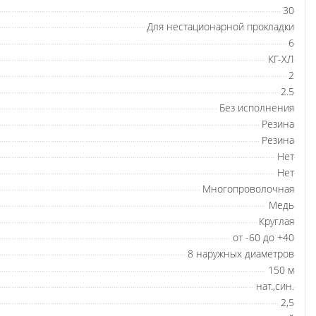
30
Для нестационарной прокладки
6
КГ-ХЛ
2
2.5
Без исполнения
Резина
Резина
Нет
Нет
Многопроволочная
Медь
Круглая
от -60 до +40
8 наружных диаметров
150 м
нат.,син.
2,5