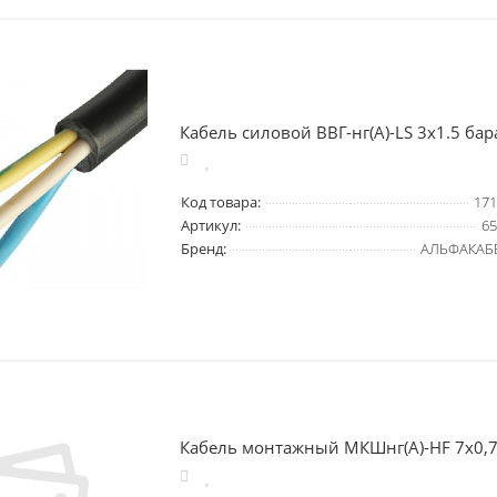
Кабель силовой ВВГ-нг(А)-LS 3х1.5 бар
Код товара:
171
Артикул:
65
Бренд:
АЛЬФАКАБ
Кабель монтажный МКШнг(A)-HF 7х0,7