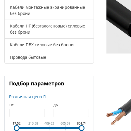
Кабели монтажные экранированные
без брони
Кабели HF (безгалогеновые) силовые
без брони
Кабели ПВХ силовые без брони
Провода бытовые
Подбор параметров
Розничная цена
От
До
17.52
213.58
409.63
605.69
801.74