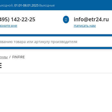
выходной,
01.01-08.01.2025
Выходные
495) 142-22-25
info@etr24.ru
воните мне
Написать нам
енды
FINFIRE
E