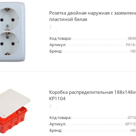
Розетка двойная наружная с заземле
пластиной белая
Код товара:
3849
Артикул:
РА16
Бренд:
HE
Коробка распределительная 188х148х
КР1104
Код товара:
4716
Артикул:
КР110
Бренд:
HE