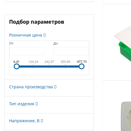
Подбор параметров
Розничная цена
От
До
6.41
124.24
242.07
359.90
477.73
Страна производства
Тип изделия
Напряжение, В