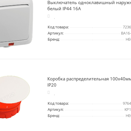
Выключатель одноклавишный наружн
белый IP44 16А
Код товара:
7236
Артикул:
ВА16
Бренд:
HE
Коробка распределительная 100х40мм
IP20
Код товара:
9764
Артикул:
КР1
Бренд:
HE