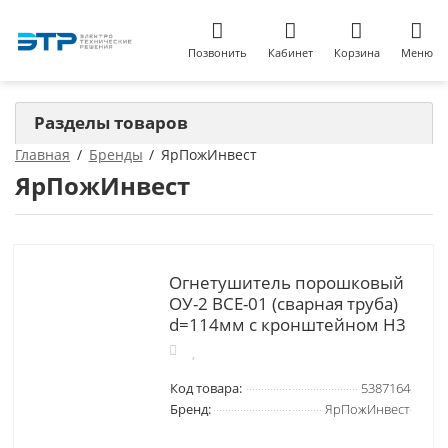
Позвонить
Кабинет
Корзина
Меню
Разделы товаров
Главная
Бренды
ЯрПожИнвест
ЯрПожИнвест
Огнетушитель порошковый
ОУ-2 ВСЕ-01 (сварная труба)
d=114мм с кронштейном Н3
Код товара:
5387164
Бренд:
ЯрПожИнвест