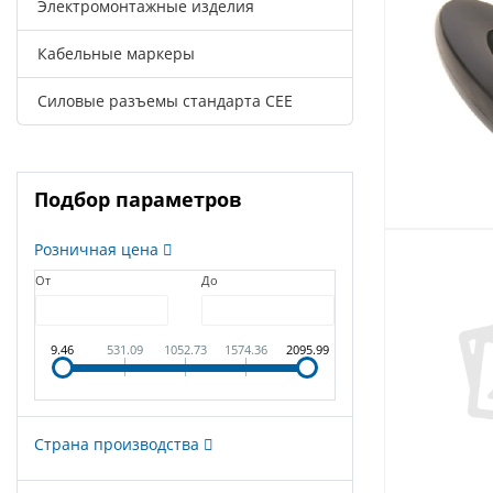
Электромонтажные изделия
Кабельные маркеры
Силовые разъемы стандарта CEE
Подбор параметров
Розничная цена
От
До
9.46
531.09
1052.73
1574.36
2095.99
Страна производства