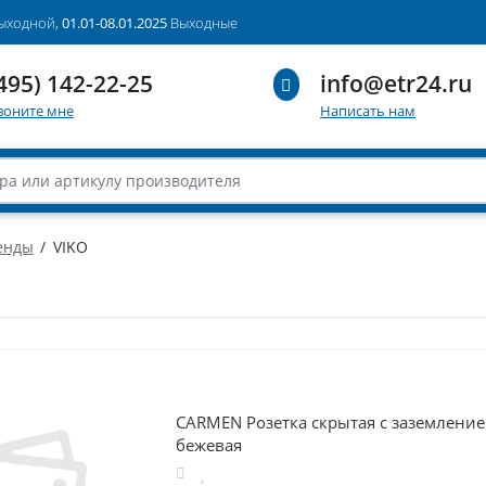
выходной,
01.01-08.01.2025
Выходные
495) 142-22-25
info@etr24.ru
воните мне
Написать нам
енды
VIKO
CARMEN Розетка скрытая с заземление
бежевая