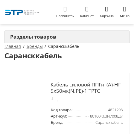
Позвонить
Кабинет
Корзина
Меню
Разделы товаров
Главная
Бренды
Сарансккабель
Сарансккабель
Кабель силовой ППГнг(A)-HF
5х50мк(N.РЕ)-1 ТРТС
Код товара:
4821298
Артикул:
80100K63N7008Д7
Бренд:
Сарансккабель