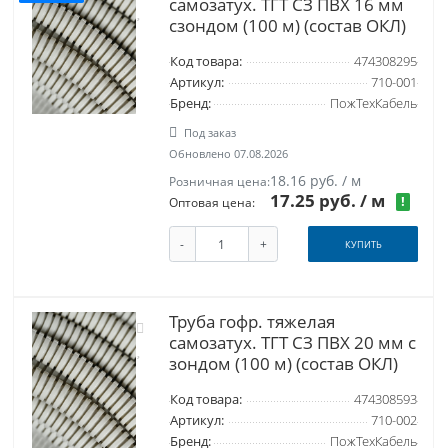
самозатух. ТГТ СЗ ПВХ 16 мм
сзондом (100 м) (состав ОКЛ)
Код товара:
474308295
Артикул:
710-001
Бренд:
ПожТехКабель
Под заказ
Обновлено 07.08.2026
18.16 руб. / м
Розничная цена:
17.25 руб.
/ м
!
Оптовая цена:
-
+
КУПИТЬ
Труба гофр. тяжелая
самозатух. ТГТ СЗ ПВХ 20 мм с
зондом (100 м) (состав ОКЛ)
Код товара:
474308593
Артикул:
710-002
Бренд:
ПожТехКабель