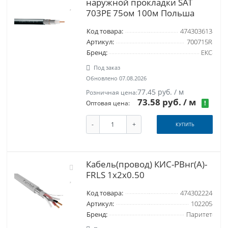
наружной прокладки SAT
703PE 75ом 100м Польша
Код товара:
474303613
Артикул:
700715R
Бренд:
ЕКС
Под заказ
Обновлено 07.08.2026
77.45 руб. / м
Розничная цена:
73.58 руб.
/ м
!
Оптовая цена:
-
+
КУПИТЬ
Кабель(провод) КИС-РВнг(А)-
FRLS 1х2х0.50
Код товара:
474302224
Артикул:
102205
Бренд:
Паритет