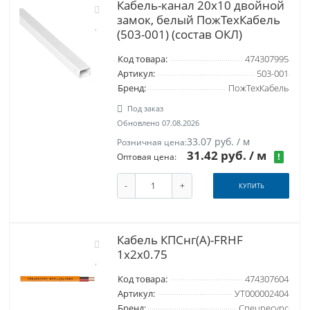
Кабель-канал 20х10 двойной
замок, белый ПожТехКабель
(503-001) (состав ОКЛ)
Код товара:
474307995
Артикул:
503-001
Бренд:
ПожТехКабель
Под заказ
Обновлено 07.08.2026
33.07 руб. / м
Розничная цена:
31.42 руб.
/ м
!
Оптовая цена:
-
+
КУПИТЬ
Кабель КПСнг(A)-FRHF
1x2x0.75
Код товара:
474307604
Артикул:
УТ000002404
Бренд:
Спецресурс