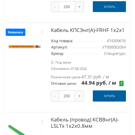
-
+
КУПИТЬ
Кабель КПСЭнг(A)-FRHF 1x2x1
Новинка
Код товара:
474309676
Артикул:
УТ000002054
Бренд:
Спецресурс
Под заказ
Обновлено 07.08.2026
47.31 руб. / м
Розничная цена:
44.94 руб.
/ м
!
Оптовая цена:
-
+
КУПИТЬ
Кабель (провод) КСВВнг(A)-
LSLTx 1х2х0.8мм