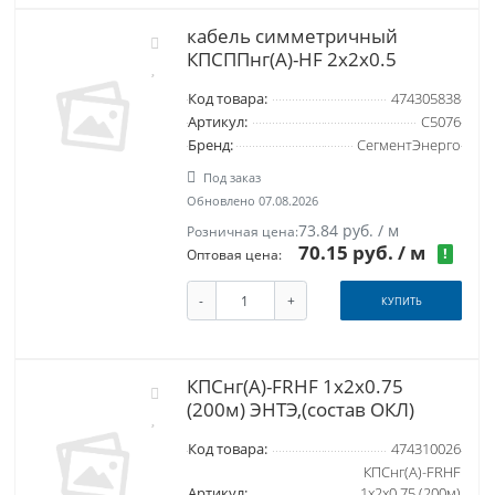
кабель симметричный
КПСППнг(А)-HF 2х2х0.5
Код товара:
474305838
Артикул:
С5076
Бренд:
СегментЭнерго
Под заказ
Обновлено 07.08.2026
73.84 руб. / м
Розничная цена:
70.15 руб.
/ м
!
Оптовая цена:
-
+
КУПИТЬ
КПСнг(А)-FRHF 1x2x0.75
(200м) ЭНТЭ,(состав ОКЛ)
Код товара:
474310026
КПСнг(А)-FRHF
Артикул:
1x2x0.75 (200м)