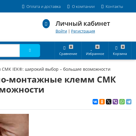
Оплата и доставка
О компании
Контакты
Личный кабинет
Войти
|
Регистрация
0
0
0
Сравнение
Избранное
Корзина
м СМК IEK®: широкий выбор – большие возможности
ьно-монтажные клемм СМК
зможности