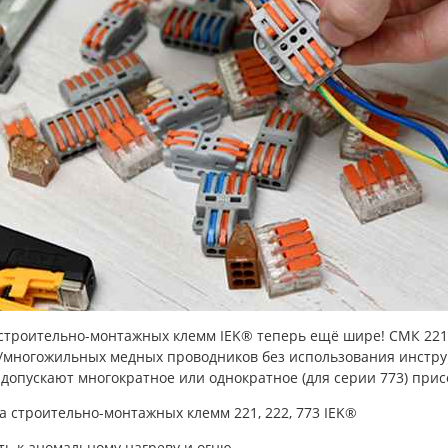
строительно-монтажных клемм IEK® теперь ещё шире! СМК 221,
многожильных медных проводников без использования инструм
 допускают многократное или однократное (для серии 773) при
 строительно-монтажных клемм 221, 222, 773 IEK®
ть к аномальному нагреву и огню.