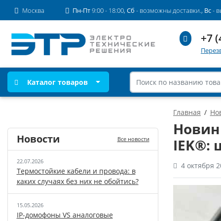
Москва
Пн-Пт
9:00 - 18:00,
Сб
- возможны доставки.,
Вс
- 
+7 (
Перез
Каталог товаров
Главная
Но
Новин
Новости
Все новости
IEK®:
22.07.2026
4 октября 2
Термостойкие кабели и провода: в
каких случаях без них не обойтись?
15.05.2026
IP-домофоны VS аналоговые