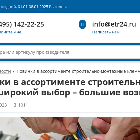
выходной,
01.01-08.01.2025
Выходные
495) 142-22-25
info@etr24.ru
воните мне
Написать нам
вости
Новинки в ассортименте строительно-монтажные клем
ки в ассортименте строител
 широкий выбор – большие во
023
1011