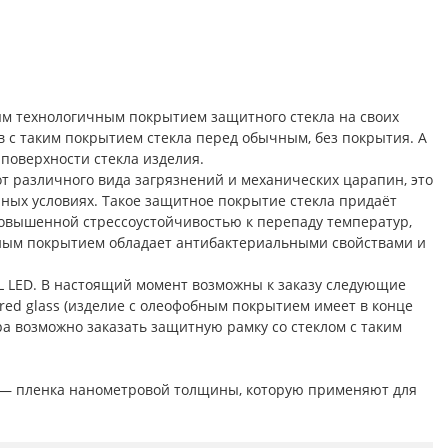
ым технологичным покрытием защитного стекла на своих
 с таким покрытием стекла перед обычным, без покрытия. А
поверхности стекла изделия.
т различного вида загрязнений и механических царапин, это
ых условиях. Такое защитное покрытие стекла придаёт
овышенной стрессоустойчивостью к перепаду температур,
бным покрытием обладает антибактериальными свойствами и
L LED. В настоящий момент возможны к заказу следующие
pered glass (изделие с олеофобным покрытием имеет в конце
ра возможно заказать защитную рамку со стеклом с таким
ь) — пленка нанометровой толщины, которую применяют для