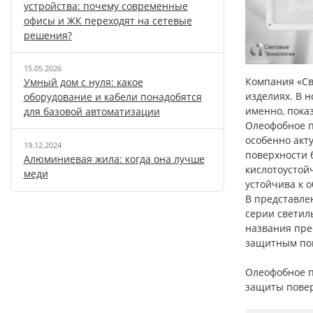
устройства: почему современные
офисы и ЖК переходят на сетевые
решения?
15.05.2026
Компания «Св
Умный дом с нуля: какое
изделиях. В 
оборудование и кабели понадобятся
именно, пока
для базовой автоматизации
Олеофобное п
особенно акт
19.12.2024
поверхности 
Алюминиевая жила: когда она лучше
кислотоустой
меди
устойчива к 
В представле
серии светиль
названия пре
защитным по
Олеофобное п
защиты повер