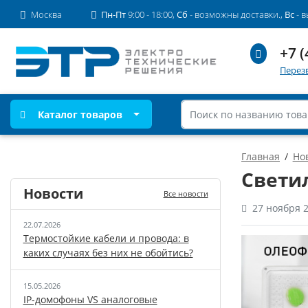
Москва
Пн-Пт
9:00 - 18:00,
Сб
- возможны доставки.,
Вс
- 
+7 (
Перез
Каталог товаров
Главная
Но
Свети
Новости
Все новости
27 ноября 
22.07.2026
Термостойкие кабели и провода: в
каких случаях без них не обойтись?
15.05.2026
IP-домофоны VS аналоговые