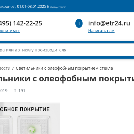
выходной,
01.01-08.01.2025
Выходные
495) 142-22-25
info@etr24.ru
воните мне
Написать нам
вости
Светильники с олеофобным покрытием стекла
льники с олеофобным покрыт
2019
191