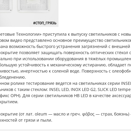
етовые Технологии» приступила к выпуску светильников с нов
новом видео представлено основное преимущество светильников
зана возможность быстрого устранения загрязнений с внешней 
окрытие позволяет защищать поверхность оптических стёкол о
уально при использовании оборудования в тяжёлых промышленн
большую устойчивость к механическому истиранию, обладает п
чивостью, инертностью к соленой воде. Поверхность с олеофо
обледенению.
нном ролике тестирование ведется на светильниках серии INSE
ников с таким стеклом: INSEL LED, INOX LED G2, SLICK LED tem
фикс OPH). Для серии светильников HB LED в качестве аксессуа
крытием.
окрытие (от лат. oleum — масло и греч. φόβος — страх, боязн
хностей от грязи и пыли.